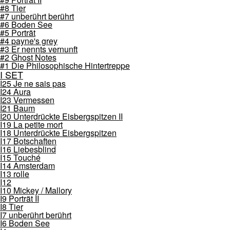
#8 Tier
#7 unberührt berührt
#6 Boden See
#5 Porträt
#4 payne's grey
#3 Er nennts vernunft
#2 Ghost Notes
#1 Die Philosophische Hintertreppe
I SET
I25 Je ne sais pas
I24 Aura
I23 Vermessen
I21 Baum
I20 Unterdrückte Eisbergspitzen II
I19 La petite mort
I18 Unterdrückte Eisbergspitzen
I17 Botschaften
I16 Liebesblind
I15 Touché
I14 Amsterdam
I13 rolle
I12
I10 Mickey / Mallory
I9 Porträt II
I8 Tier
I7 unberührt berührt
I6 Boden See