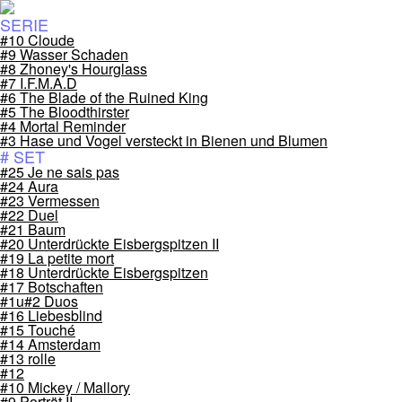
SERIE
#10 Cloude
#9 Wasser Schaden
#8 Zhoney's Hourglass
#7 I.F.M.A.D
#6 The Blade of the Ruined King
#5 The Bloodthirster
#4 Mortal Reminder
#3 Hase und Vogel versteckt in Bienen und Blumen
# SET
#25 Je ne sais pas
#24 Aura
#23 Vermessen
#22 Duel
#21 Baum
#20 Unterdrückte Eisbergspitzen II
#19 La petite mort
#18 Unterdrückte Eisbergspitzen
#17 Botschaften
#1u#2 Duos
#16 Liebesblind
#15 Touché
#14 Amsterdam
#13 rolle
#12
#10 Mickey / Mallory
#9 Porträt II