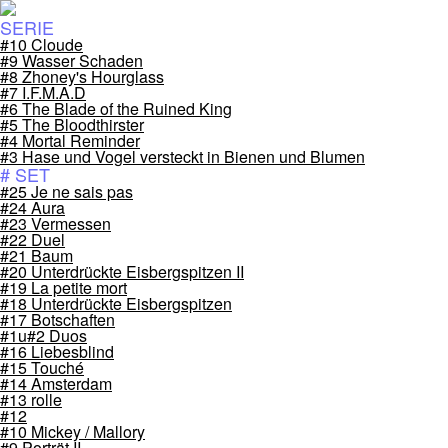
SERIE
#10 Cloude
#9 Wasser Schaden
#8 Zhoney's Hourglass
#7 I.F.M.A.D
#6 The Blade of the Ruined King
#5 The Bloodthirster
#4 Mortal Reminder
#3 Hase und Vogel versteckt in Bienen und Blumen
# SET
#25 Je ne sais pas
#24 Aura
#23 Vermessen
#22 Duel
#21 Baum
#20 Unterdrückte Eisbergspitzen II
#19 La petite mort
#18 Unterdrückte Eisbergspitzen
#17 Botschaften
#1u#2 Duos
#16 Liebesblind
#15 Touché
#14 Amsterdam
#13 rolle
#12
#10 Mickey / Mallory
#9 Porträt II