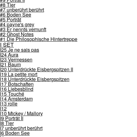
#8 Tier
#7 unberührt berührt
#6 Boden See
#5 Porträt
#4 payne's grey
#3 Er nennts vernunft
#2 Ghost Notes
#1 Die Philosophische Hintertreppe
I SET
I25 Je ne sais pas
I24 Aura
I23 Vermessen
I21 Baum
I20 Unterdrückte Eisbergspitzen II
I19 La petite mort
I18 Unterdrückte Eisbergspitzen
I17 Botschaften
I16 Liebesblind
I15 Touché
I14 Amsterdam
I13 rolle
I12
I10 Mickey / Mallory
I9 Porträt II
I8 Tier
I7 unberührt berührt
I6 Boden See