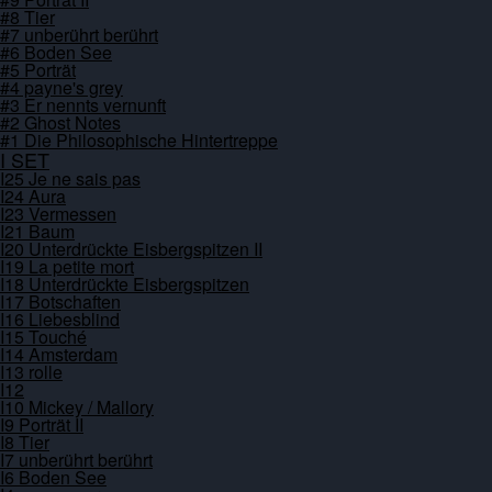
#8 Tier
#7 unberührt berührt
#6 Boden See
#5 Porträt
#4 payne's grey
#3 Er nennts vernunft
#2 Ghost Notes
#1 Die Philosophische Hintertreppe
I SET
I25 Je ne sais pas
I24 Aura
I23 Vermessen
I21 Baum
I20 Unterdrückte Eisbergspitzen II
I19 La petite mort
I18 Unterdrückte Eisbergspitzen
I17 Botschaften
I16 Liebesblind
I15 Touché
I14 Amsterdam
I13 rolle
I12
I10 Mickey / Mallory
I9 Porträt II
I8 Tier
I7 unberührt berührt
I6 Boden See