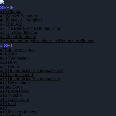
SERIE
#10 Cloude
#9 Wasser Schaden
#8 Zhoney's Hourglass
#7 I.F.M.A.D
#6 The Blade of the Ruined King
#5 The Bloodthirster
#4 Mortal Reminder
#3 Hase und Vogel versteckt in Bienen und Blumen
# SET
#25 Je ne sais pas
#24 Aura
#23 Vermessen
#22 Duel
#21 Baum
#20 Unterdrückte Eisbergspitzen II
#19 La petite mort
#18 Unterdrückte Eisbergspitzen
#17 Botschaften
#1u#2 Duos
#16 Liebesblind
#15 Touché
#14 Amsterdam
#13 rolle
#12
#10 Mickey / Mallory
#9 Porträt II