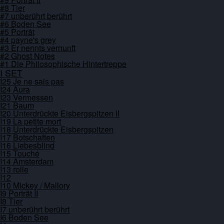
#8 Tier
#7 unberührt berührt
#6 Boden See
#5 Porträt
#4 payne's grey
#3 Er nennts vernunft
#2 Ghost Notes
#1 Die Philosophische Hintertreppe
I SET
I25 Je ne sais pas
I24 Aura
I23 Vermessen
I21 Baum
I20 Unterdrückte Eisbergspitzen II
I19 La petite mort
I18 Unterdrückte Eisbergspitzen
I17 Botschaften
I16 Liebesblind
I15 Touché
I14 Amsterdam
I13 rolle
I12
I10 Mickey / Mallory
I9 Porträt II
I8 Tier
I7 unberührt berührt
I6 Boden See