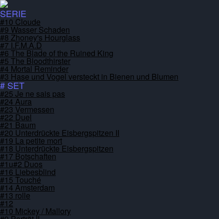
SERIE
#10 Cloude
#9 Wasser Schaden
#8 Zhoney's Hourglass
#7 I.F.M.A.D
#6 The Blade of the Ruined King
#5 The Bloodthirster
#4 Mortal Reminder
#3 Hase und Vogel versteckt in Bienen und Blumen
# SET
#25 Je ne sais pas
#24 Aura
#23 Vermessen
#22 Duel
#21 Baum
#20 Unterdrückte Eisbergspitzen II
#19 La petite mort
#18 Unterdrückte Eisbergspitzen
#17 Botschaften
#1u#2 Duos
#16 Liebesblind
#15 Touché
#14 Amsterdam
#13 rolle
#12
#10 Mickey / Mallory
#9 Porträt II