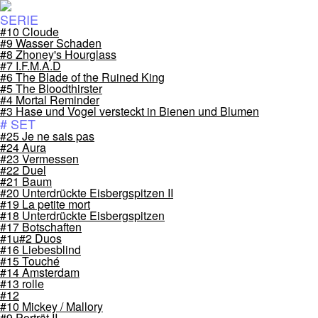
SERIE
#10 Cloude
#9 Wasser Schaden
#8 Zhoney's Hourglass
#7 I.F.M.A.D
#6 The Blade of the Ruined King
#5 The Bloodthirster
#4 Mortal Reminder
#3 Hase und Vogel versteckt in Bienen und Blumen
# SET
#25 Je ne sais pas
#24 Aura
#23 Vermessen
#22 Duel
#21 Baum
#20 Unterdrückte Eisbergspitzen II
#19 La petite mort
#18 Unterdrückte Eisbergspitzen
#17 Botschaften
#1u#2 Duos
#16 Liebesblind
#15 Touché
#14 Amsterdam
#13 rolle
#12
#10 Mickey / Mallory
#9 Porträt II