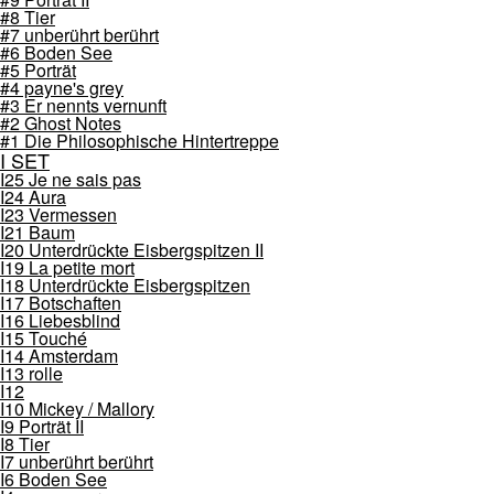
#8 Tier
#7 unberührt berührt
#6 Boden See
#5 Porträt
#4 payne's grey
#3 Er nennts vernunft
#2 Ghost Notes
#1 Die Philosophische Hintertreppe
I SET
I25 Je ne sais pas
I24 Aura
I23 Vermessen
I21 Baum
I20 Unterdrückte Eisbergspitzen II
I19 La petite mort
I18 Unterdrückte Eisbergspitzen
I17 Botschaften
I16 Liebesblind
I15 Touché
I14 Amsterdam
I13 rolle
I12
I10 Mickey / Mallory
I9 Porträt II
I8 Tier
I7 unberührt berührt
I6 Boden See